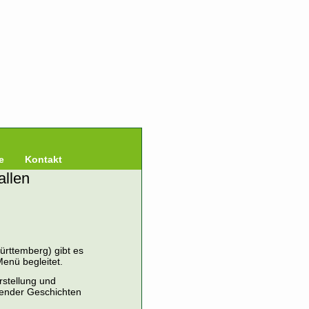
e
Kontakt
allen
ürttemberg) gibt es
enü begleitet.
rstellung und
render Geschichten