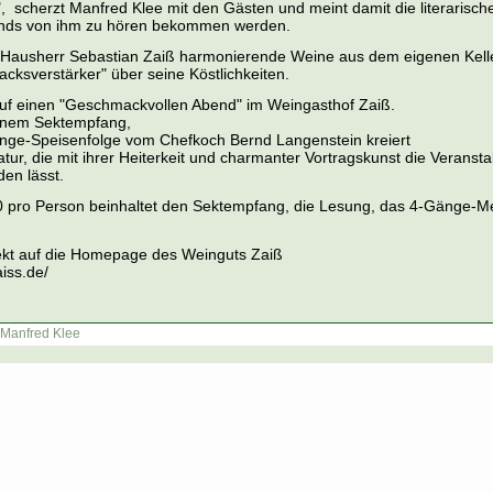
r", scherzt Manfred Klee mit den Gästen und meint damit die literarische
ends von ihm zu hören bekommen werden.
Hausherr Sebastian Zaiß harmonierende Weine aus dem eigenen Kell
acksverstärker" über seine Köstlichkeiten.
auf einen "Geschmackvollen Abend" im Weingasthof Zaiß.
einem Sektempfang,
nge-Speisenfolge vom Chefkoch Bernd Langenstein kreiert
atur, die mit ihrer Heiterkeit und charmanter Vortragskunst die Veranst
en lässt.
0 pro Person beinhaltet den Sektempfang, die Lesung, das 4-Gänge-Me
ekt auf die Homepage des Weinguts Zaiß
iss.de/
Manfred Klee